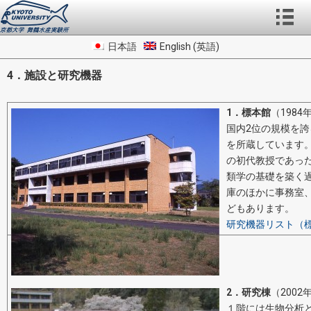
日本語
English
(
英語
)
4．施設と研究機器
1．標本館
（1984
国内2位の規模を誇る
を所蔵しています
の初代教授であっ
類学の基礎を築く
庫のほかに事務室
どもあります。
研究機器リスト（
2．研究棟
（2002
１階には生物分析