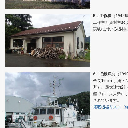
5．工作棟
（1945
工作室と資材室お
実験に用いる機材
6．旧緑洋丸
（19
全長16.5 m、総ト
基）、最大速力21
船です。大人数に
されています。
搭載機器リスト（