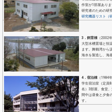
作室が1部屋ありま
研究者のための研
研究機器リスト（
3．飼育棟
（2002
大型水槽置場と恒
ます。舞鶴湾から
海水を製造し、海
4．宿泊棟
（1984
学生宿泊室（定員8
名）3部屋、食堂
間中は昼食と夕食
す。