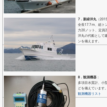
7．新緑洋丸
（20
全長17.7 m、総
力20ノット、定員
洋丸の代船として
ンを備えます。
8．観測機器
：
多項目水質計、小
どを備えています
観測機器リスト