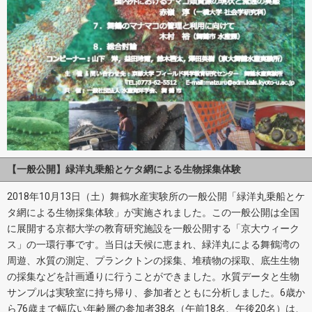
【一般公開】緑洋丸乗船とケタ網による生物採集体験
2018年10月13日（土）舞鶴水産実験所の一般公開「緑洋丸乗船とケ
タ網による生物採集体験」が実施されました。この一般公開は全国
に展開する京都大学の教育研究施設を一般公開する「京大ウィーク
ス」の一環行事です。当日は天候に恵まれ、緑洋丸による舞鶴湾の
周遊、水質の測定、プランクトンの採集、堆積物の採取、底生生物
の採集などを計画通りに行うことができました。水質データと生物
サンプルは実験室に持ち帰り、参加者とともに分析しました。6歳か
ら76歳まで幅広い年齢層の参加者38名（午前18名、午後20名）は、