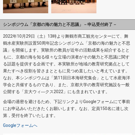
シンポジウム「京都の海の魅力と不思議」－申込受付終了－
2022年10月29日（土）13時より舞鶴市商工観光センターにて、舞
鶴水産実験所設置50周年記念シンポジウム「京都の海の魅力と不思
議」を開催します。実験所の教員が近年の活動成果を紹介するとと
もに、京都の海を知る様々な立場の演者がその魅力と不思議に関す
る話題を提供する企画です。本実験所が地域の教育研究拠点として
果たすべき役割を皆さまとともに見つめ直したいと考えています。
なお、本シンポジウムは「第11回日本海研究集会」として水産海洋
学会と共催するものであり、また、京都大学の教育研究施設を一般
公開する「京大ウィ―クス2022」にも含まれています。
会場の過密を避けるため、下記リンクよりGoogleフォームにて事前
にお申込みいただきたくお願いします。なお、定員150名に達し次
第，受付を終了いたします。
Googleフォームへ