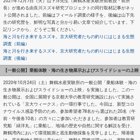
2021年12月7日（火）山下洋先生（舞鶴水産実験所前教授・前所
長）が進める由良川スズキ研究プロジェクトの同行取材記事がネッ
ト公開されました。前編はフィールド調査の様子を、後編は山下先
生の研究歴を、鮮明な写真と分かり易い文章で紹介しています。下
記リンクから、どうぞご覧ください。
海と川を行き来するスズキ。京大研究者たちの釣りにはじまる生態
調査（前編）
海と川を行き来するスズキ。京大研究者たちの釣りにはじまる生態
調査（後編）
【一般公開】乗船体験・海の生き物展示およびスライドショーの上映
2020年10月24日（土）舞鶴水産実験所の一般公開「乗船体験・海の
生き物展示およびスライドショーの上映」を実施しました。この一
般公開は、全国に展開する京都大学の教育研究施設において実施さ
れている「京大ウィークス」の一環行事でした。今回は、新型コロ
ナウイルス感染予防のため、参加希望者78名から選ばれた20名（午
前・午後各10名）の方々にご参加いただきました。参加者は教育研
究船「緑洋丸」に乗船し、地域の歴史や自然に関する解説を受け、
舞鶴湾内において環境観測と底生動物採集を見学しました。帰港後
は、底生動物を間近に見ながら，種類を図鑑で調べたり、実験所教