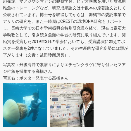
の発達、マアジやシマアジの観察学習、ビデオ映像を用いた放流用
稚魚のトレーニングなど、研究成果論文は十数本の原著論文として
公表されています。博士号を取得してからは、舞鶴市の委託事業で
アサリの研究を、また一時期はCRESTの環境DNA研究もサポート
し、長崎大学での日本学術振興会特別研究員を経て、現在は慶応大
学助教として、引き続き魚類の学習の研究に取り組んでいます。奨
励賞を受賞した2019年3月の学会においても、受賞講演に加えてポ
スター発表を2件こなしていました。その生産的な研究姿勢には頭が
下がります（文責：益田玲爾所長）。
写真左：丹後海沖で素潜りによりエチゼンクラゲに寄り付いたマア
ジ稚魚を採集する高橋さん
写真右：ポスター発表する高橋さん