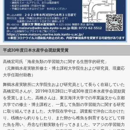
平成30年度日本水産学会奨励賞受賞
高橋宏司氏「海産魚類の学習能力に関する生態学的研究」
（元舞鶴水産実験所修士・博士課程大学院生および研究員、現慶応
大学任期付助教）
舞鶴水産実験所に大学院生および研究員として長らく在籍していた
高橋宏司さんが、2019年3月28日に平成30年度日本水産学会奨励賞
を受賞しました。高橋さんは、東京海洋大学での卒業論文から京都
大学での修士・博士課程と、一貫して魚類の学習能力に関する研究
に取り組んできました。大学院在学中は、調査船で沖合に出かけた
り、桟橋から釣りをしたり、また卵から稚魚を飼育するなどして得
た魚を用い、丹念な行動実験を行ってきました。マアジの学習能力