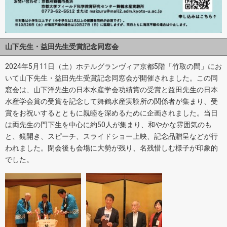
山下先生・益田先生受賞記念同窓会
2024年5月11日（土）ホテルグランヴィア京都5階「竹取の間」にお
いて山下先生・益田先生受賞記念同窓会が開催されました。この同
窓会は、山下洋先生の日本水産学会功績賞の受賞と益田先生の日本
水産学会賞の受賞を記念して舞鶴水産実験所の関係者が集まり、受
賞をお祝いするとともに親睦を深めるために企画されました。当日
は両先生の門下生を中心に約50人が集まり、和やかな雰囲気のも
と、鏡開き、スピーチ、スライドショー上映、記念品贈呈などが行
われました。閉会後も会場に大勢が残り、名残惜しむ様子が印象的
でした。