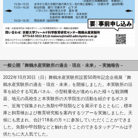
一般公開「舞鶴水産実験所の過去・現在・未来」－実施報告－
2022年10月30日（日）舞鶴水産実験所設置50周年記念企画展「舞
鶴水産実験所の過去・現在・未来」を開催しました。本実験所の沿
革を紹介する写真パネル、小型軽量化が進められた様々な観測機
器、地元の高校生と本実験所の大学院生の活動を紹介するポスタ
ー、近海で採集された魚類や甲殻類などを展示するとともに，標本
庫と飼育棟および教育研究船を案内するツアーを実施しました。天
候にも恵まれ、合計118名の方々に参加していただくことができま
した。魚類や甲殻類などと触れ合うことのできるタッチプールは子
供たちに大人気でした。