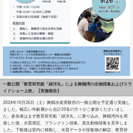
一般公開「教育研究船「緑洋丸」による舞鶴湾の生物採集およびスラ
イドショー上映」【実施報告】
2024年10月26日（土）舞鶴水産実験所の一般公開を予定通り実施し
ました。幅広い年齢層から合計33名の方々がご参加くださいまし
た。参加者はまず教育研究船「緑洋丸」に乗り込み、舞鶴湾内を周
遊した後、水質測定、プランクトン採集、底生動物採集を見学しま
した。下船後は室内に移動し、水質データや採集物の解説、教育研