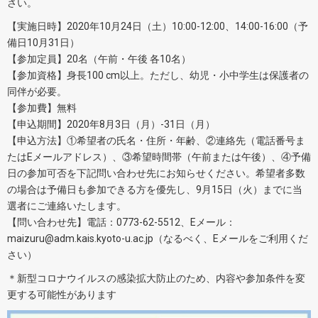
さい。
【実施日時】2020年10月24日（土）10:00-12:00、14:00-16:00（予
備日10月31日）
【参加定員】20名（午前・午後 各10名）
【参加資格】身長100 cm以上。ただし、幼児・小中学生は保護者の
同伴が必要。
【参加費】無料
【申込期間】2020年8月3日（月）-31日（月）
【申込方法】①希望者の氏名・住所・年齢、②連絡先（電話番号ま
たはEメールアドレス）、③希望時間帯（午前または午後）、④予備
日の参加可否を下記問い合わせ先にお知らせください。希望者多数
の場合は予備日も参加できる方を優先し、9月15日（火）までに当
選者にご連絡いたします。
【問い合わせ先】電話：0773-62-5512、Eメール：
maizuru@adm.kais.kyoto-u.ac.jp（なるべく、Eメールをご利用くだ
さい）
＊新型コロナウイルスの感染拡大防止のため、内容や参加条件を変
更する可能性があります