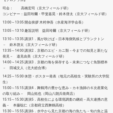
司会： 高橋宏司（京大フィールド研）
コンビナー：益田玲爾・甲斐嘉晃・鈴木啓太（京大フィールド研）
13:00～13:05 開会挨拶 木村伸吾（水産海洋学会長）
13:05～13:10 趣旨説明 益田玲爾（京大フィールド研）
13:10～13:35 講演1．風が吹けば－日本海側気候とプランクトン
－ 鈴木啓太（京大フィールド研）
13:35～14:00 講演2．京都のエビ・カニ類－今までの知見と新たな
発見－ 邉見由美（京大フィールド研）
14:00～14:25 講演3．京都の海を保存する－未来につなぐ魚類標本
－ 田城文人（北大総合博）
14:25～15:00 休憩・ポスター発表（地元の高校生・実験所の大学院
生）
15:00～15:15 講演4．舞鶴湾の豊かな恵み－カキ漁師の６次産業化
の取り組み－ 岡山拓也（岡山八朗兵衛商店）
15:15～15:30 講演5．高校生による環境調査の継続－高大連携の意
義－ 本藤聡仁（京都府立西舞鶴高校）
15:30～15:55 講演6．水中から見た京都の海の魚たち－旬の魚と温