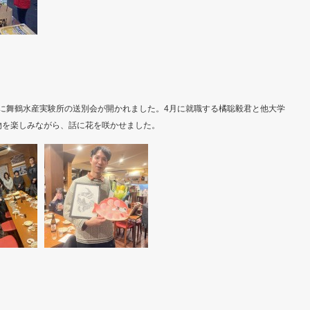
会場に舞鶴水産実験所の送別会が開かれました。4月に就職する橘聡毅君と他大学
物を楽しみながら、話に花を咲かせました。