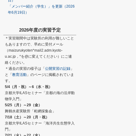
日）
「メンバー紹介（学生）」を更新（2026
年6月19日）
2026年度の実習予定
＊実習期間中は実験所の利用が難しいこと
もありますので、早めに受付メール
（maizurukyoten*mail2.adm.kyoto-
u.ac.jp，*を@に変えてください）にご連
絡ください。
＊過去の実習の様子は「
公開実習の記録
」
と「
教育活動
」のページに掲載されていま
す。
5/4（月・祝）～6（水・祝）
京都大学ILASセミナー「京都の海の沿岸動
物学入門」
5/25（月）～29（金）
舞鶴水産実験所「桁網採集会」
7/18（土）～20（月・祝）
京都大学ILASセミナー「海洋共生生態学入
門」
7/21（火）～22（水）