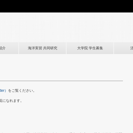
紹介
海洋実習 共同研究
大学院 学生募集
er）
をご覧ください。
覧になれます。