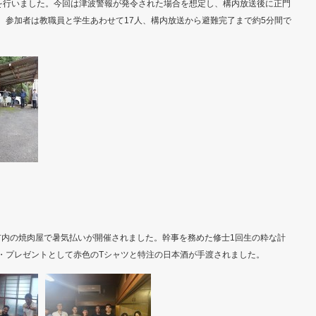
訓練を行いました。今回は津波警報が発令された場合を想定し、構内放送後に正門
。参加者は教職員と学生あわせて17人、構内放送から避難完了まで約5分間で
に市内の焼肉屋で暑気払いが開催されました。幹事を務めた修士1回生の粋な計
・プレゼントとして赤色のTシャツと特注の日本酒が手渡されました。